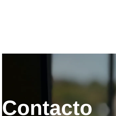
ewkast@gmail.com
Follow us
In
Ig
Solicita tu servicio
Contacto